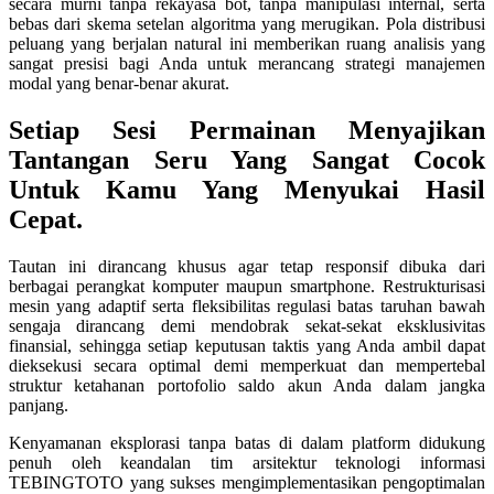
secara murni tanpa rekayasa bot, tanpa manipulasi internal, serta
Xootz
bebas dari skema setelan algoritma yang merugikan. Pola distribusi
peluang yang berjalan natural ini memberikan ruang analisis yang
sangat presisi bagi Anda untuk merancang strategi manajemen
Y
modal yang benar-benar akurat.
Yamatoya
Setiap Sesi Permainan Menyajikan
Z
Tantangan Seru Yang Sangat Cocok
Untuk Kamu Yang Menyukai Hasil
Zaxy
Cepat.
Zoggs
Tautan ini dirancang khusus agar tetap responsif dibuka dari
0-9
berbagai perangkat komputer maupun smartphone. Restrukturisasi
mesin yang adaptif serta fleksibilitas regulasi batas taruhan bawah
4Moms
sengaja dirancang demi mendobrak sekat-sekat eksklusivitas
finansial, sehingga setiap keputusan taktis yang Anda ambil dapat
59S
dieksekusi secara optimal demi memperkuat dan mempertebal
struktur ketahanan portofolio saldo akun Anda dalam jangka
panjang.
Kenyamanan eksplorasi tanpa batas di dalam platform didukung
penuh oleh keandalan tim arsitektur teknologi informasi
TEBINGTOTO yang sukses mengimplementasikan pengoptimalan