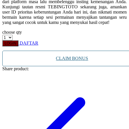
dari platform masa lalu membelenggu insting kemenangan Anda.
Kunjungi tautan resmi TEBINGTOTO sekarang juga, amankan
user ID prioritas keberuntungan Anda hari ini, dan nikmati momen
bermain karena setiap sesi permainan menyajikan tantangan seru
yang sangat cocok untuk kamu yang menyukai hasil cepat!
choose qty
DAFTAR
LOGIN
CLAIM BONUS
Share product: