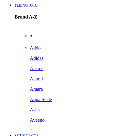
TEBINGTOTO
Brand A-Z
A
Addo
Adidas
Airfree
Alamii
Amara
Aqua Scale
Asics
Aveeno
Awan
SITUS GACOR