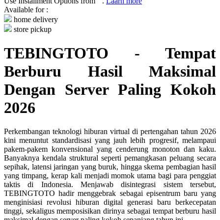
Use Installment Options from
.
Laarn more
Squishmallows
Available for :
Starbooks
home delivery
store pickup
Stick-O
TEBINGTOTO - Tempat
Stokke
Berburu Hasil Maksimal
Sudocrem
Sumimo
Dengan Server Paling Kokoh
Sunnylife
2026
Sun-Staches
Perkembangan teknologi hiburan virtual di pertengahan tahun 2026
Swimava
kini menuntut standardisasi yang jauh lebih progresif, melampaui
pakem-pakem konvensional yang cenderung monoton dan kaku.
T
Banyaknya kendala struktural seperti pemangkasan peluang secara
sepihak, latensi jaringan yang buruk, hingga skema pembagian hasil
Tommee Tippee
yang timpang, kerap kali menjadi momok utama bagi para penggiat
taktis di Indonesia. Menjawab disintegrasi sistem tersebut,
Trunki
TEBINGTOTO hadir menggebrak sebagai episentrum baru yang
menginisiasi revolusi hiburan digital generasi baru berkecepatan
Tutti Bambini
tinggi, sekaligus memposisikan dirinya sebagai tempat berburu hasil
maksimal dengan server paling kokoh sepanjang tahun ini.