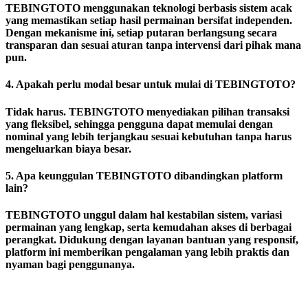
TEBINGTOTO menggunakan teknologi berbasis sistem acak
yang memastikan setiap hasil permainan bersifat independen.
Dengan mekanisme ini, setiap putaran berlangsung secara
transparan dan sesuai aturan tanpa intervensi dari pihak mana
pun.
4. Apakah perlu modal besar untuk mulai di TEBINGTOTO?
Tidak harus. TEBINGTOTO menyediakan pilihan transaksi
yang fleksibel, sehingga pengguna dapat memulai dengan
nominal yang lebih terjangkau sesuai kebutuhan tanpa harus
mengeluarkan biaya besar.
5. Apa keunggulan TEBINGTOTO dibandingkan platform
lain?
TEBINGTOTO unggul dalam hal kestabilan sistem, variasi
permainan yang lengkap, serta kemudahan akses di berbagai
perangkat. Didukung dengan layanan bantuan yang responsif,
platform ini memberikan pengalaman yang lebih praktis dan
nyaman bagi penggunanya.