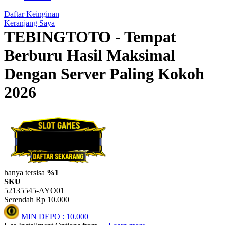
Q
Daftar Keinginan
Keranjang Saya
QV Baby
TEBINGTOTO - Tempat
R
Berburu Hasil Maksimal
Real Shades
Dengan Server Paling Kokoh
Red Castle
2026
Ribbon Madness
S
Sebamed
Silver Cross
hanya tersisa
%1
Simply Idea
SKU
52135545-AYO01
Skip Hop
Serendah
Rp 10.000
Spectra
MIN DEPO :
10.000