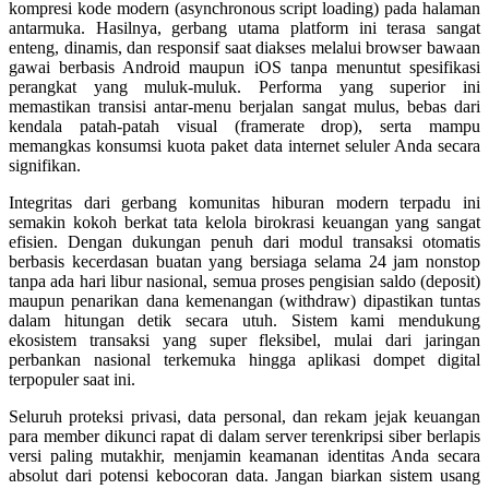
kompresi kode modern (asynchronous script loading) pada halaman
antarmuka. Hasilnya, gerbang utama platform ini terasa sangat
enteng, dinamis, dan responsif saat diakses melalui browser bawaan
gawai berbasis Android maupun iOS tanpa menuntut spesifikasi
perangkat yang muluk-muluk. Performa yang superior ini
memastikan transisi antar-menu berjalan sangat mulus, bebas dari
kendala patah-patah visual (framerate drop), serta mampu
memangkas konsumsi kuota paket data internet seluler Anda secara
signifikan.
Integritas dari gerbang komunitas hiburan modern terpadu ini
semakin kokoh berkat tata kelola birokrasi keuangan yang sangat
efisien. Dengan dukungan penuh dari modul transaksi otomatis
berbasis kecerdasan buatan yang bersiaga selama 24 jam nonstop
tanpa ada hari libur nasional, semua proses pengisian saldo (deposit)
maupun penarikan dana kemenangan (withdraw) dipastikan tuntas
dalam hitungan detik secara utuh. Sistem kami mendukung
ekosistem transaksi yang super fleksibel, mulai dari jaringan
perbankan nasional terkemuka hingga aplikasi dompet digital
terpopuler saat ini.
Seluruh proteksi privasi, data personal, dan rekam jejak keuangan
para member dikunci rapat di dalam server terenkripsi siber berlapis
versi paling mutakhir, menjamin keamanan identitas Anda secara
absolut dari potensi kebocoran data. Jangan biarkan sistem usang