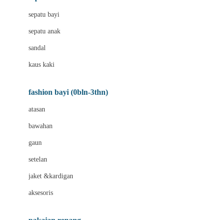
Bio Oil
sepatu bayi
Biolane
sepatu anak
Bite Fighters
sandal
Bizzi Growin
kaus kaki
Blackmores
fashion bayi (0bln-3thn)
Blooming Marvellous
atasan
Bonnels
bawahan
Bravado
gaun
Bruder
setelan
Brush Baby
jaket &kardigan
Buds Organics
aksesoris
Bugaboo
Buggygear