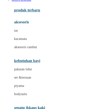
Azetabio
produk terbaru
B
aksesoris
Baabaasheepz
tas
Babiators
kacamata
Baby Dove
aksesoris rambut
Baby Jogger
Baby Rovega
kebutuhan bayi
Babybee
pakaian tidur
Banana Boat
set &terusan
Banz
piyama
Barbie
bodysuits
Beaba
Beauty Barn
sepatu &kaus kaki